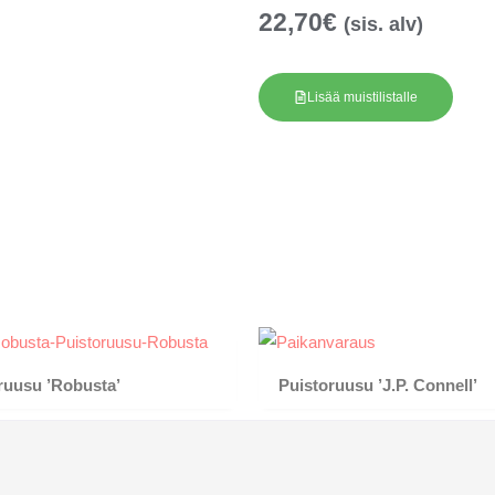
22,70
€
(sis. alv)
Lisää muistilistalle
ruusu ’Robusta’
Puistoruusu ’J.P. Connell’