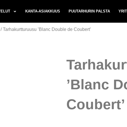
VELUT
KANTA-ASIAKKUUS
PUUTARHURIN PALSTA
YRI
/ Tarhakurtturuusu ’Blanc Double de Coubert’
Tarhakur
’Blanc D
Coubert’