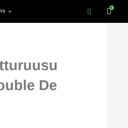
TYS
tturuusu
ouble De