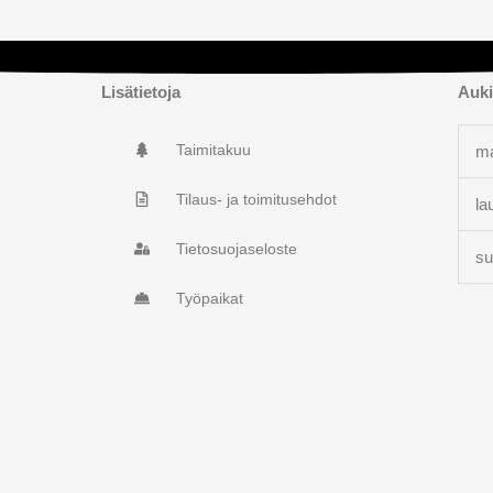
Lisätietoja
Auki
Taimitakuu
ma
Tilaus- ja toimitusehdot
la
Tietosuojaseloste
su
Työpaikat