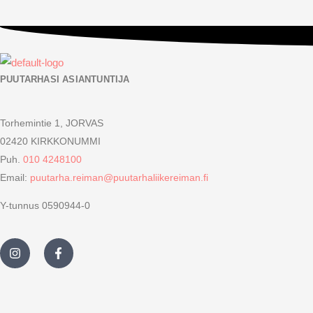
PUUTARHASI ASIANTUNTIJA
Torhemintie 1, JORVAS
02420 KIRKKONUMMI
Puh.
010 4248100
Email:
puutarha.reiman@puutarhaliikereiman.fi
Y-tunnus 0590944-0
I
F
n
a
s
c
t
e
a
b
g
o