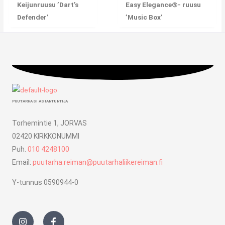
Keijunruusu ’Dart’s
Easy Elegance®- ruusu
Defender’
’Music Box’
PUUTARHASI ASIANTUNTIJA
Torhemintie 1, JORVAS
02420 KIRKKONUMMI
Puh.
010 4248100
Email:
puutarha.reiman@puutarhaliikereiman.fi
Y-tunnus 0590944-0
I
F
n
a