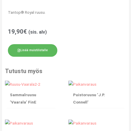
Tantop® Royal ruusu.
19,90
€
(sis. alv)
Lisää muistilistalle
Tutustu myös
Sammalruusu
Puistoruusu ’J.P.
’Vaarala’ FinE
Connell’