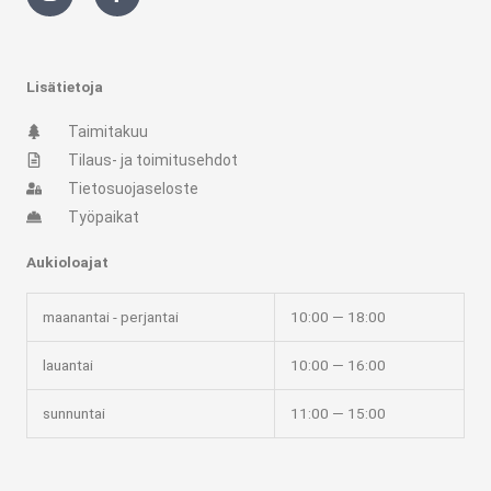
s
c
t
e
a
b
g
o
r
o
Lisätietoja
a
k
m
-
Taimitakuu
f
Tilaus- ja toimitusehdot
Tietosuojaseloste
Työpaikat
Aukioloajat
maanantai - perjantai
10:00 — 18:00
lauantai
10:00 — 16:00
sunnuntai
11:00 — 15:00