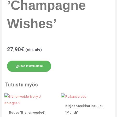
’Champagne
Wishes’
27,90
€
(sis. alv)
Lisää muistilistalle
Tutustu myös
Kirjoapteekkarinruusu
Ruusu ’Bienenweide®
’Mundi’