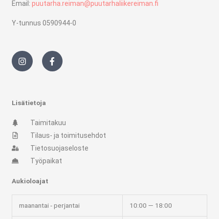
Email:
puutarha.reiman@puutarhaliikereiman.fi
Y-tunnus 0590944-0
I
F
n
a
s
c
t
e
a
b
g
o
r
o
Lisätietoja
a
k
m
-
Taimitakuu
f
Tilaus- ja toimitusehdot
Tietosuojaseloste
Työpaikat
Aukioloajat
maanantai - perjantai
10:00 — 18:00