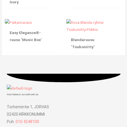
Ivory
Easy Elegance®-
ruusu ’Music Box’
Blandaruusu
’Toukoniitty’
PUUTARHASI ASIANTUNTIJA
Torhemintie 1, JORVAS
02420 KIRKKONUMMI
Puh.
010 4248100