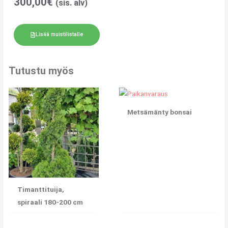
300,00
€
(sis. alv)
Lisää muistilistalle
Tutustu myös
Metsämänty bonsai
Timanttituija,
spiraali 180-200 cm