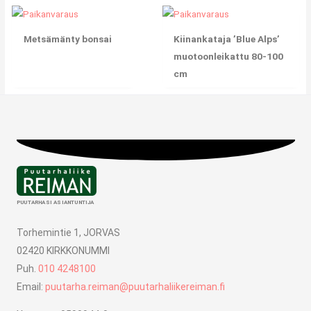
Metsämänty bonsai
Kiinankataja ’Blue Alps’
muotoonleikattu 80-100
cm
PUUTARHASI ASIANTUNTIJA
Torhemintie 1, JORVAS
02420 KIRKKONUMMI
Puh.
010 4248100
Email:
puutarha.reiman@puutarhaliikereiman.fi