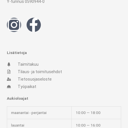
Y-tunnus 0590944-0
I
F
n
a
s
c
Lisätietoja
t
e
Taimitakuu
Tilaus- ja toimitusehdot
a
b
Tietosuojaseloste
Työpaikat
g
o
Aukioloajat
r
o
maanantai - perjantai
10:00 — 18:00
a
k
lauantai
10:00 — 16:00