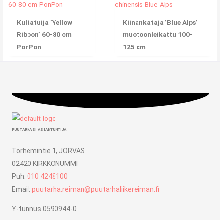
Kultatuija ’Yellow
Kiinankataja ’Blue Alps’
Ribbon’ 60-80 cm
muotoonleikattu 100-
PonPon
125 cm
PUUTARHASI ASIANTUNTIJA
Torhemintie 1, JORVAS
02420 KIRKKONUMMI
Puh.
010 4248100
Email:
puutarha.reiman@puutarhaliikereiman.fi
Y-tunnus 0590944-0