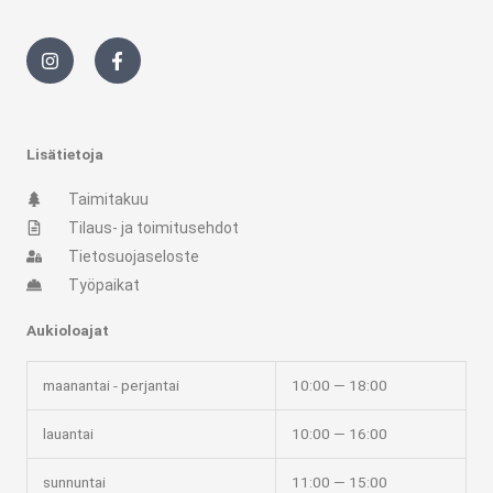
I
F
n
a
s
c
t
e
a
b
g
o
r
o
Lisätietoja
a
k
m
-
Taimitakuu
f
Tilaus- ja toimitusehdot
Tietosuojaseloste
Työpaikat
Aukioloajat
maanantai - perjantai
10:00 — 18:00
lauantai
10:00 — 16:00
sunnuntai
11:00 — 15:00