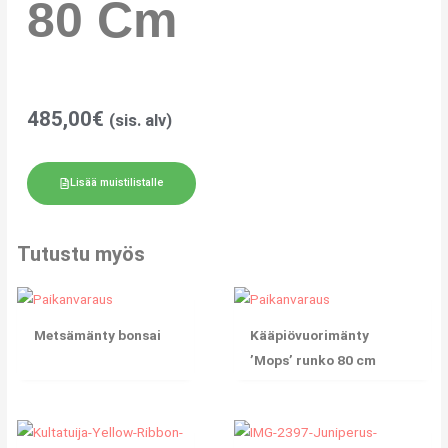
80 Cm
485,00
€
(sis. alv)
Lisää muistilistalle
Tutustu myös
Metsämänty bonsai
Kääpiövuorimänty
’Mops’ runko 80 cm