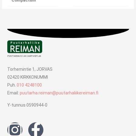
PUUTARHASI ASIANTUNTIJA
Torhemintie 1, JORVAS
02420 KIRKKONUMMI
Puh.
010 4248100
Email:
puutarha.reiman@puutarhaliikereiman.fi
Y-tunnus 0590944-0
I
F