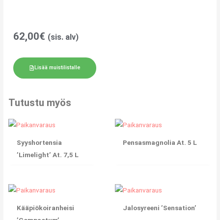
62,00
€
(sis. alv)
Lisää muistilistalle
Tutustu myös
Syyshortensia
Pensasmagnolia At. 5 L
’Limelight’ At. 7,5 L
Kääpiökoiranheisi
Jalosyreeni ’Sensation’
’Compactum’