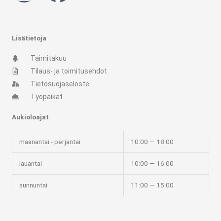
n
a
s
c
Lisätietoja
t
e
Taimitakuu
Tilaus- ja toimitusehdot
a
b
Tietosuojaseloste
Työpaikat
g
o
Aukioloajat
r
o
maanantai - perjantai
10:00 — 18:00
a
k
lauantai
10:00 — 16:00
m
-
sunnuntai
11:00 — 15:00
f