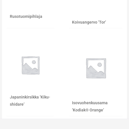
Rusotuomipihlaja
Koivuangervo ’Tor’
Japaninkirsikka ’Kiku-
Isovuohenkuusama
shidare’
’Kodiak® Orange’