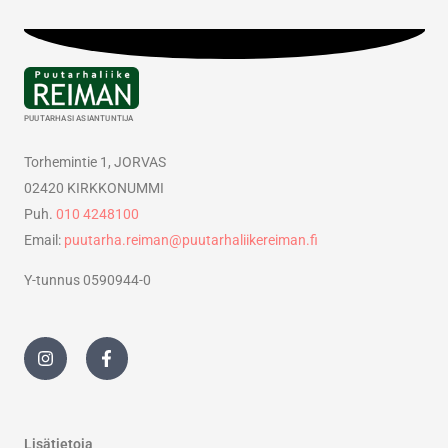
PUUTARHASI ASIANTUNTIJA
Torhemintie 1, JORVAS
02420 KIRKKONUMMI
Puh.
010 4248100
Email:
puutarha.reiman@puutarhaliikereiman.fi
Y-tunnus 0590944-0
I
F
n
a
s
c
t
e
a
b
g
o
r
o
Lisätietoja