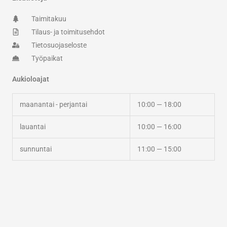
a
k
m
-
Taimitakuu
f
Tilaus- ja toimitusehdot
Tietosuojaseloste
Työpaikat
Aukioloajat
maanantai - perjantai
10:00 — 18:00
lauantai
10:00 — 16:00
sunnuntai
11:00 — 15:00