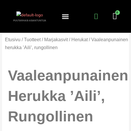
Siirry
sisältöön
PUUTARHASI ASIANTUNTIJA
KANTA-ASIAKKUUS
PUUTARHURIN PALSTA
Etusivu
/
Tuotteet
/
Marjakasvit
/
Herukat
/ Vaaleanpunainen
herukka ’Aili’, rungollinen
Vaaleanpunainen
Herukka ’Aili’,
Rungollinen