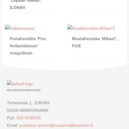
’Lepaan Valkea’,
ILONA®
Punaherukka ’Pun.
Mustaherukka ’Mikael’,
Hollantilainen’
FinE
rungollinen
PUUTARHASI ASIANTUNTIJA
Torhemintie 1, JORVAS
02420 KIRKKONUMMI
Puh.
010 4248100
Email:
puutarha.reiman@puutarhaliikereiman.fi