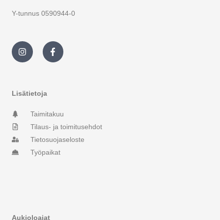
Y-tunnus 0590944-0
I
F
n
a
s
c
t
e
a
b
g
o
r
o
Lisätietoja
a
k
m
-
Taimitakuu
f
Tilaus- ja toimitusehdot
Tietosuojaseloste
Työpaikat
Aukioloajat