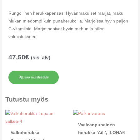
Rungollinen herukkapensas. Hyvänmakuiset marjat, maku
hiukan miedompi kuin punaherukoilla. Marjoissa hyvin paljon
C-vitamiinia. Marjat sopivat hyvin mehun ja hillon
valmistukseen.
47,50
€
(sis. alv)
Lisää muistilistalle
Tutustu myös
Vaaleanpunainen
Valkoherukka
herukka ’Aili’, ILONA®