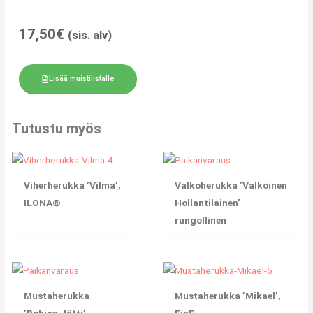
17,50
€
(sis. alv)
Lisää muistilistalle
Tutustu myös
Viherherukka ’Vilma’,
Valkoherukka ’Valkoinen
ILONA®
Hollantilainen’
rungollinen
Mustaherukka
Mustaherukka ’Mikael’,