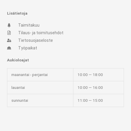
a
b
g
o
r
o
Lisätietoja
a
k
m
-
Taimitakuu
f
Tilaus- ja toimitusehdot
Tietosuojaseloste
Työpaikat
Aukioloajat
maanantai - perjantai
10:00 — 18:00
lauantai
10:00 — 16:00
sunnuntai
11:00 — 15:00