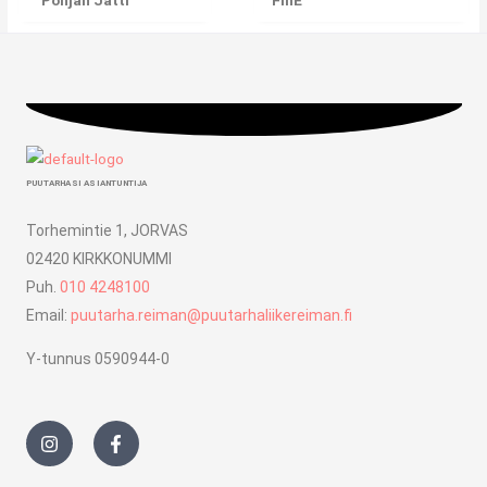
’Pohjan Jätti’
FinE
PUUTARHASI ASIANTUNTIJA
Torhemintie 1, JORVAS
02420 KIRKKONUMMI
Puh.
010 4248100
Email:
puutarha.reiman@puutarhaliikereiman.fi
Y-tunnus 0590944-0
I
F
n
a
s
c
t
e