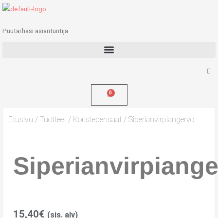
Siirry
sisältöön
Puutarhasi asiantuntija
Etusivu
/
Tuotteet
/
Koristepensaat
/ Siperianvirpiangervo
Siperianvirpiang
15,40
€
(sis. alv)