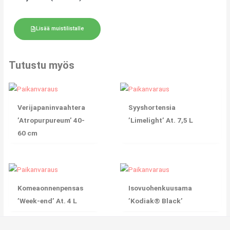
Lisää muistilistalle
Tutustu myös
Verijapaninvaahtera
Syyshortensia
’Atropurpureum’ 40-
’Limelight’ At. 7,5 L
60 cm
Komeaonnenpensas
Isovuohenkuusama
’Week-end’ At. 4 L
’Kodiak® Black’