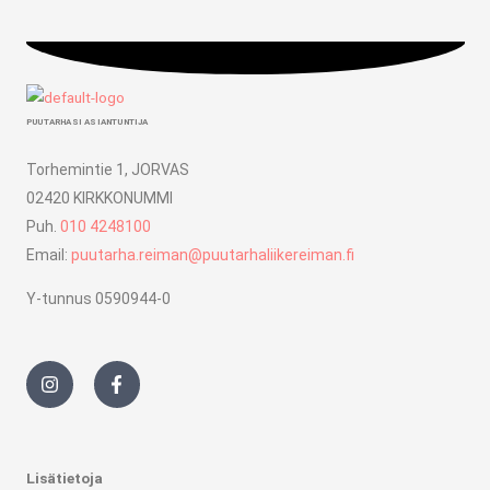
PUUTARHASI ASIANTUNTIJA
Torhemintie 1, JORVAS
02420 KIRKKONUMMI
Puh.
010 4248100
Email:
puutarha.reiman@puutarhaliikereiman.fi
Y-tunnus 0590944-0
I
F
n
a
s
c
t
e
a
b
g
o
r
o
Lisätietoja
a
k