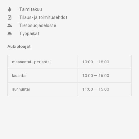
m
-
Taimitakuu
f
Tilaus- ja toimitusehdot
Tietosuojaseloste
Työpaikat
Aukioloajat
maanantai - perjantai
10:00 — 18:00
lauantai
10:00 — 16:00
sunnuntai
11:00 — 15:00