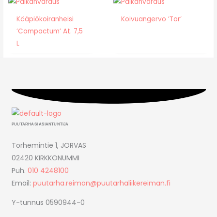
Kääpiökoiranheisi
Koivuangervo ’Tor’
’Compactum’ At. 7,5
L
PUUTARHASI ASIANTUNTIJA
Torhemintie 1, JORVAS
02420 KIRKKONUMMI
Puh.
010 4248100
Email:
puutarha.reiman@puutarhaliikereiman.fi
Y-tunnus 0590944-0