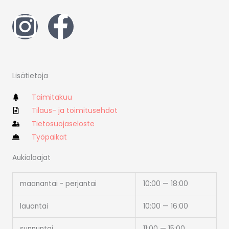
I
F
n
a
s
c
Lisätietoja
t
e
Taimitakuu
a
Tilaus- ja toimitusehdot
b
Tietosuojaseloste
g
o
Työpaikat
Aukioloajat
r
o
maanantai - perjantai
10:00 — 18:00
a
k
lauantai
10:00 — 16:00
m
-
sunnuntai
11:00 — 15:00