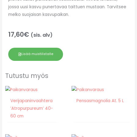
jossa uusi kasvu punertavaa taittuen mustaan. Tarvitsee
melko suojaisan kasvupaikan.
17,60
€
(sis. alv)
Lisää muistilistalle
Tutustu myös
Verijapaninvaahtera
Pensasmagnolia At. 5 L
’Atropurpureum’ 40-
60 cm