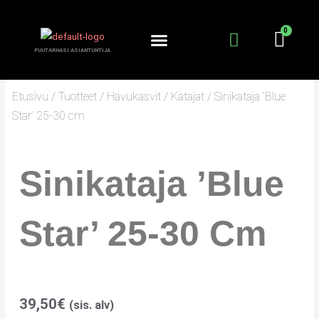
Siirry
sisältöön
PUUTARHASI ASIANTUNTIJA
KANTA-ASIAKKUUS
PUUTARHURIN PALSTA
Etusivu
/
Tuotteet
/
Havukasvit
/
Katajat
/ Sinikataja ’Blue
Star’ 25-30 cm
Sinikataja ’Blue
Star’ 25-30 Cm
39,50
€
(sis. alv)