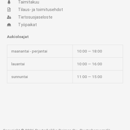
t
e
Taimitakuu
Tilaus- ja toimitusehdot
a
b
Tietosuojaseloste
Työpaikat
g
o
Aukioloajat
r
o
maanantai - perjantai
10:00 — 18:00
a
k
lauantai
10:00 — 16:00
m
-
sunnuntai
11:00 — 15:00
f