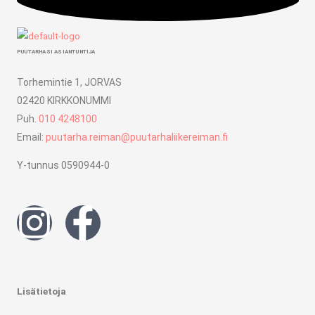
PUUTARHASI ASIANTUNTIJA
Torhemintie 1, JORVAS
02420 KIRKKONUMMI
Puh.
010 4248100
Email:
puutarha.reiman@puutarhaliikereiman.fi
Y-tunnus 0590944-0
I
F
n
a
s
c
Lisätietoja