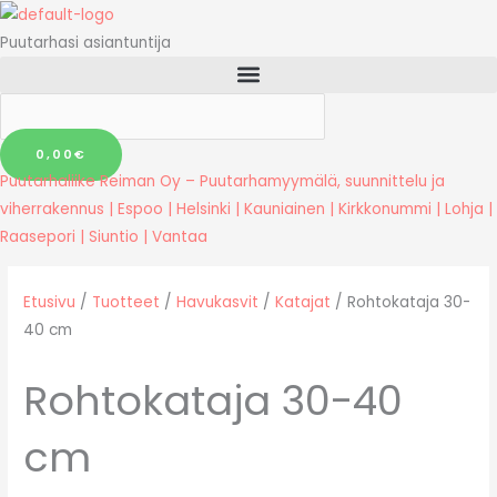
Siirry
sisältöön
Puutarhasi asiantuntija
0,00
€
Puutarhaliike Reiman Oy – Puutarhamyymälä, suunnittelu ja
viherrakennus | Espoo | Helsinki | Kauniainen | Kirkkonummi | Lohja |
Raasepori | Siuntio | Vantaa
Etusivu
/
Tuotteet
/
Havukasvit
/
Katajat
/ Rohtokataja 30-
40 cm
Rohtokataja 30-40
cm