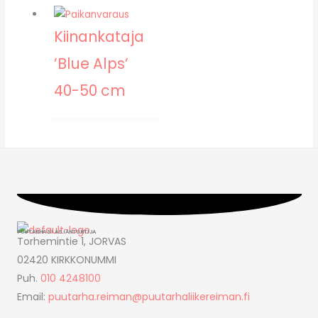
Kiinankataja
’Blue Alps’
40-50 cm
PUUTARHASI ASIANTUNTIJA
Torhemintie 1, JORVAS
02420 KIRKKONUMMI
Puh.
010 4248100
Email:
puutarha.reiman@puutarhaliikereiman.fi