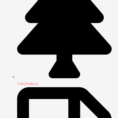
Taimitakuu