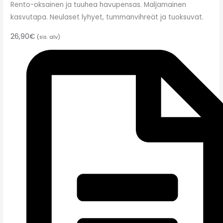
Rento-oksainen ja tuuhea havupensas. Maljamainen
kasvutapa. Neulaset lyhyet, tummanvihreät ja tuoksuvat.
26,90
€
(sis. alv)