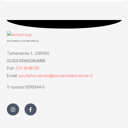
PUUTARHASI ASIANTUNTIJA
Torhemintie 1, JORVAS
02420 KIRKKONUMMI
Puh.
010 4248100
Email:
puutarha.reiman@puutarhaliikereiman.fi
Y-tunnus 0590944-0
I
F
n
a
s
c
t
e
a
b
g
o