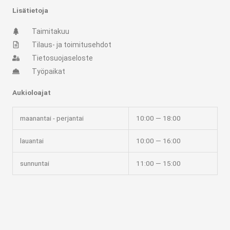
r
o
Lisätietoja
a
k
m
-
Taimitakuu
f
Tilaus- ja toimitusehdot
Tietosuojaseloste
Työpaikat
Aukioloajat
maanantai - perjantai
10:00 — 18:00
lauantai
10:00 — 16:00
sunnuntai
11:00 — 15:00