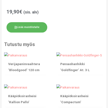
19,90
€
(sis. alv)
Lisää muistilistalle
Tutustu myös
Verijapaninvaahtera
Pensashanhikki
’Bloodgood’ 120 cm
’Goldfinger’ At. 3 L
Kääpiökoiranheisi
Kääpiökoiranheisi
’Kallion Pallo’
’Compactum’