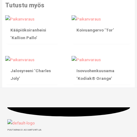
Tutustu myös
Kääpiökoiranheisi
Koivuangervo ’Tor’
’Kallion Pallo’
Jalosyreeni ’Charles
Isovuohenkuusama
Joly’
’Kodiak® Orange’
PUUTARHASI ASIANTUNTIJA