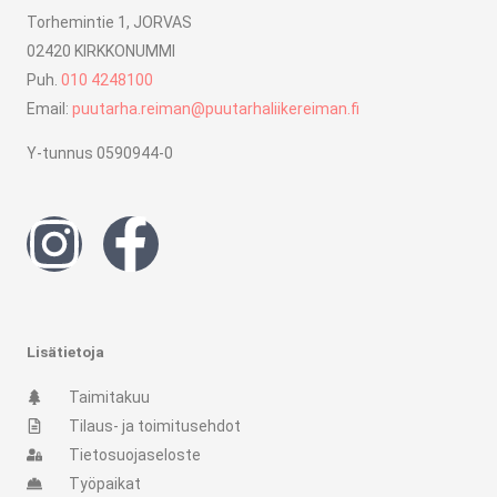
Torhemintie 1, JORVAS
02420 KIRKKONUMMI
Puh.
010 4248100
Email:
puutarha.reiman@puutarhaliikereiman.fi
Y-tunnus 0590944-0
I
F
n
a
s
c
Lisätietoja
t
e
Taimitakuu
Tilaus- ja toimitusehdot
a
b
Tietosuojaseloste
Työpaikat