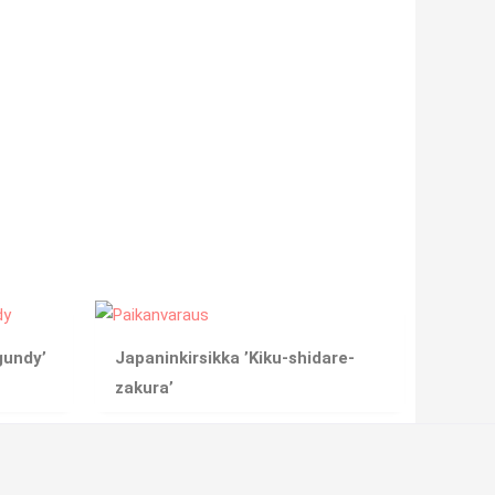
gundy’
Japaninkirsikka ’Kiku-shidare-
zakura’