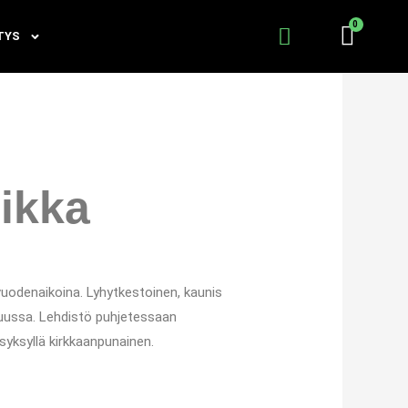
TYS
ikka
 vuodenaikoina. Lyhytkestoinen, kaunis
uussa. Lehdistö puhjetessaan
 syksyllä kirkkaanpunainen.