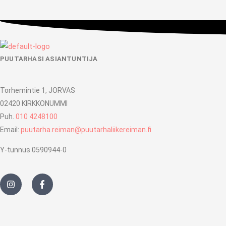
PUUTARHASI ASIANTUNTIJA
Torhemintie 1, JORVAS
02420 KIRKKONUMMI
Puh.
010 4248100
Email:
puutarha.reiman@puutarhaliikereiman.fi
Y-tunnus 0590944-0
I
F
n
a
s
c
t
e
a
b
g
o