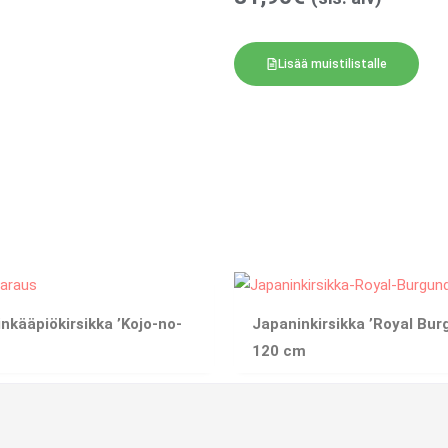
Lisää muistilistalle
nkääpiökirsikka ’Kojo-no-
Japaninkirsikka ’Royal Bur
120 cm