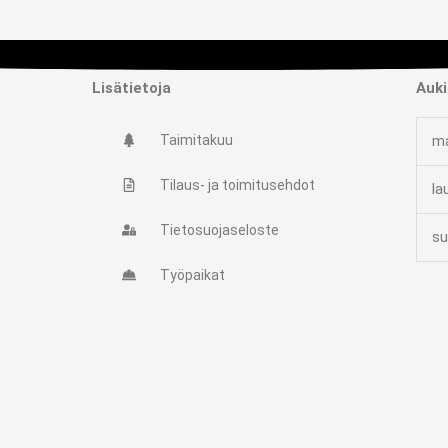
Lisätietoja
Auki
Taimitakuu
ma
Tilaus- ja toimitusehdot
la
Tietosuojaseloste
su
Työpaikat