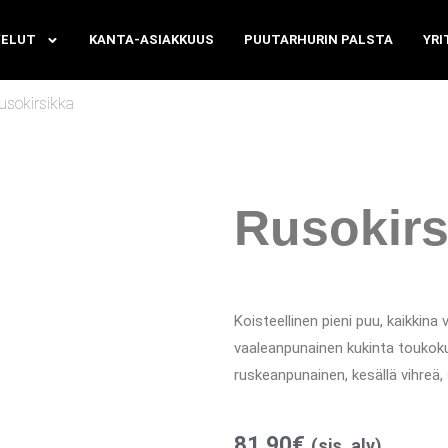
VELUT
KANTA-ASIAKKUUS
PUUTARHURIN PALSTA
YRI
usokirsikka
Rusokirs
Koisteellinen pieni puu, kaikkina
vaaleanpunainen kukinta toukok
ruskeanpunainen, kesällä vihreä,
81,90
€
(sis. alv)