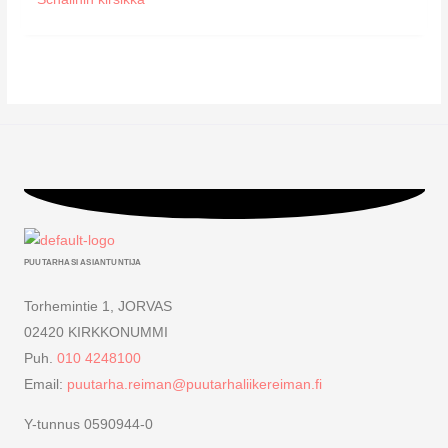
PUUTARHASI ASIANTUNTIJA
Torhemintie 1, JORVAS
02420 KIRKKONUMMI
Puh.
010 4248100
Email:
puutarha.reiman@puutarhaliikereiman.fi
Y-tunnus 0590944-0