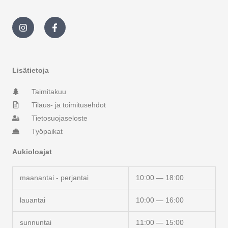
I
F
n
a
s
c
t
e
a
b
g
o
r
o
Lisätietoja
a
k
m
-
Taimitakuu
f
Tilaus- ja toimitusehdot
Tietosuojaseloste
Työpaikat
Aukioloajat
maanantai - perjantai
10:00 — 18:00
lauantai
10:00 — 16:00
sunnuntai
11:00 — 15:00