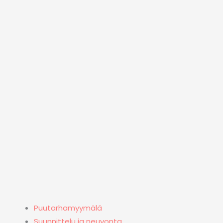
Puutarhamyymälä
Suunnittelu ja neuvonta