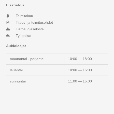
r
o
Lisätietoja
a
k
m
-
Taimitakuu
f
Tilaus- ja toimitusehdot
Tietosuojaseloste
Työpaikat
Aukioloajat
maanantai - perjantai
10:00 — 18:00
lauantai
10:00 — 16:00
sunnuntai
11:00 — 15:00