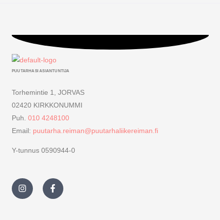
PUUTARHASI ASIANTUNTIJA
Torhemintie 1, JORVAS
02420 KIRKKONUMMI
Puh.
010 4248100
Email:
puutarha.reiman@puutarhaliikereiman.fi
Y-tunnus 0590944-0
I
F
n
a
s
c
t
e
a
b
g
o