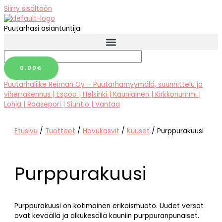
Siirry sisältöön
Puutarhasi asiantuntija
0,00
€
Puutarhaliike Reiman Oy – Puutarhamyymälä, suunnittelu ja
viherrakennus | Espoo | Helsinki | Kauniainen | Kirkkonummi |
Lohja | Raasepori | Siuntio | Vantaa
Etusivu
/
Tuotteet
/
Havukasvit
/
Kuuset
/ Purppurakuusi
Purppurakuusi
Purppurakuusi on kotimainen erikoismuoto. Uudet versot
ovat keväällä ja alkukesällä kauniin purppuranpunaiset.