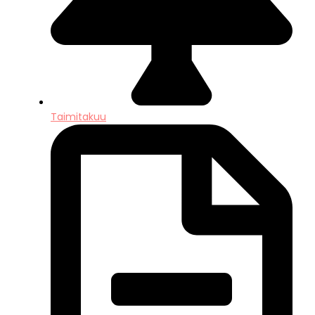
Taimitakuu