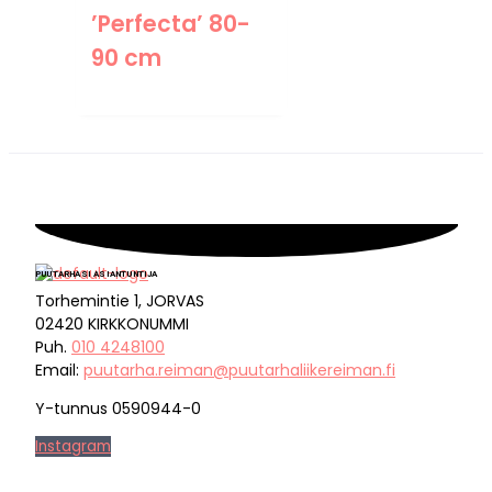
’Perfecta’ 80-
90 cm
PUUTARHASI ASIANTUNTIJA
Torhemintie 1, JORVAS
02420 KIRKKONUMMI
Puh.
010 4248100
Email:
puutarha.reiman@puutarhaliikereiman.fi
Y-tunnus 0590944-0
Instagram