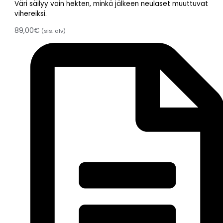
Väri säilyy vain hekten, minkä jälkeen neulaset muuttuvat
vihereiksi.
89,00
€
(sis. alv)