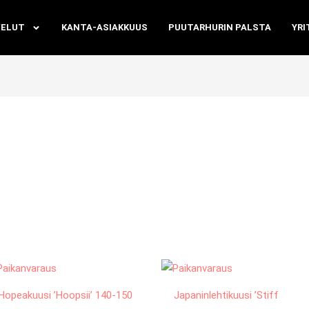
VELUT
KANTA-ASIAKKUUS
PUUTARHURIN PALSTA
YRI
Hopeakuusi ’Hoopsii’ 140-150
Japaninlehtikuusi ’Stiff