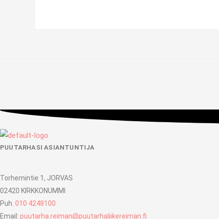
PUUTARHASI ASIANTUNTIJA
Torhemintie 1, JORVAS
02420 KIRKKONUMMI
Puh.
010 4248100
Email:
puutarha.reiman@puutarhaliikereiman.fi