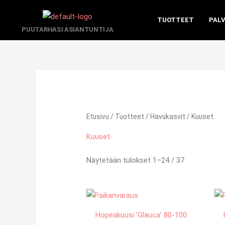
Siirry
sisältöön
TUOTTEET
PAL
PUUTARHASI ASIANTUNTIJA
Etusivu
/
Tuotteet
/
Havukasvit
/ Kuuset
Kuuset
Näytetään tulokset 1–24 / 37
Hopeakuusi ’Glauca’ 80-100