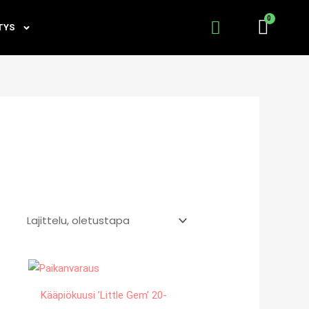
TYS
Kääpiökuusi ’Little Gem’ 20-