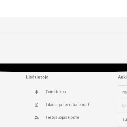
Lisätietoja
Auki
Taimitakuu
ma
Tilaus- ja toimitusehdot
la
Tietosuojaseloste
su