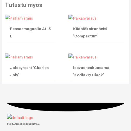
Tutustu myös
Pensasmagnolia At. 5
Kääpiökoiranheisi
L
’Compactum’
Jalosyreeni ’Charles
Isovuohenkuusama
Joly’
’Kodiak® Black’
PUUTARHASI ASIANTUNTIJA