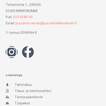
Torhemintie 1, JORVAS
02420 KIRKKONUMMI
Puh.
010 4248100
Email:
puutarha.reiman@puutarhaliikereiman.fi
Y-tunnus 0590944-0
I
F
n
a
s
c
Lisätietoja
t
e
Taimitakuu
Tilaus- ja toimitusehdot
a
b
Tietosuojaseloste
Työpaikat