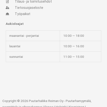
Tilaus- ja toimitusehdot
a
b
Tietosuojaseloste
Työpaikat
g
o
Aukioloajat
r
o
maanantai - perjantai
10:00 — 18:00
a
k
lauantai
10:00 — 16:00
m
-
sunnuntai
11:00 — 15:00
f
Copyright © 2026 Puutarhaliike Reiman Oy - Puutarhamyymälä,
suunnittelu ja viherrakennus | Espoo | Helsinki | Kauniainen |