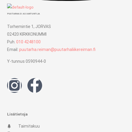
PUUTARHASI ASIANTUNTIJA
Torhemintie 1, JORVAS
02420 KIRKKONUMMI
Puh.
010 4248100
Email:
puutarha.reiman@puutarhaliikereiman.fi
Y-tunnus 0590944-0
I
F
n
a
s
c
Lisätietoja
t
e
Taimitakuu