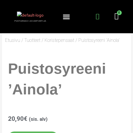
Siirry
sisältöön
PUUTARHASI ASIANTUNTIJA
KANTA-ASIAKKUUS
PUUTARHURIN PALSTA
Etusivu
/
Tuotteet
/
Koristepensaat
/ Puistosyreeni ’Ainola’
Puistosyreeni
’Ainola’
20,90
€
(sis. alv)