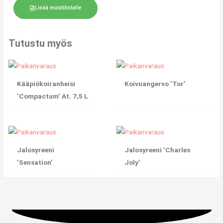
Lisää muistilistalle
Tutustu myös
Kääpiökoiranheisi
Koivuangervo ’Tor’
’Compactum’ At. 7,5 L
Jalosyreeni
Jalosyreeni ’Charles
’Sensation’
Joly’