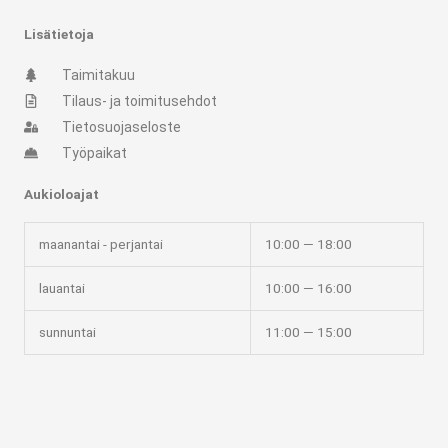
g
o
r
o
Lisätietoja
a
k
m
-
Taimitakuu
f
Tilaus- ja toimitusehdot
Tietosuojaseloste
Työpaikat
Aukioloajat
maanantai - perjantai
10:00 — 18:00
lauantai
10:00 — 16:00
sunnuntai
11:00 — 15:00