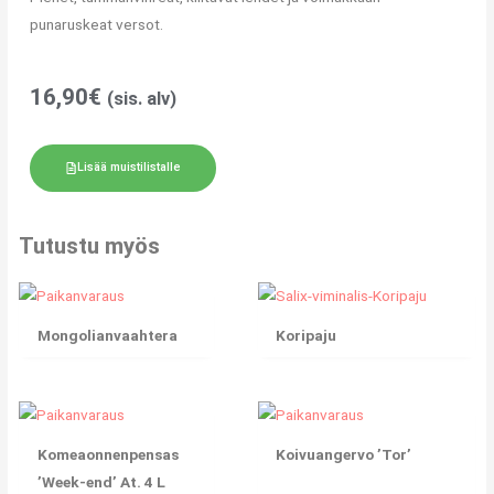
punaruskeat versot.
16,90
€
(sis. alv)
Lisää muistilistalle
Tutustu myös
Mongolianvaahtera
Koripaju
Komeaonnenpensas
Koivuangervo ’Tor’
’Week-end’ At. 4 L