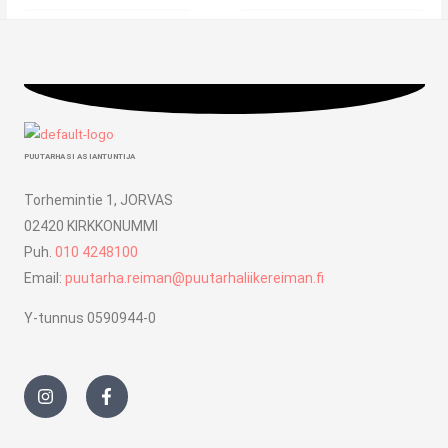
PUUTARHASI ASIANTUNTIJA
Torhemintie 1, JORVAS
02420 KIRKKONUMMI
Puh.
010 4248100
Email:
puutarha.reiman@puutarhaliikereiman.fi
Y-tunnus 0590944-0
I
F
n
a
s
c
t
e
a
b