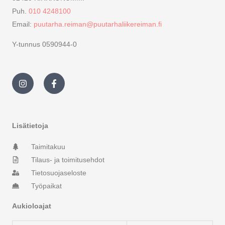
Puh.
010 4248100
Email:
puutarha.reiman@puutarhaliikereiman.fi
Y-tunnus 0590944-0
I
F
n
a
s
c
t
e
a
b
g
o
r
o
Lisätietoja
a
k
m
-
Taimitakuu
f
Tilaus- ja toimitusehdot
Tietosuojaseloste
Työpaikat
Aukioloajat