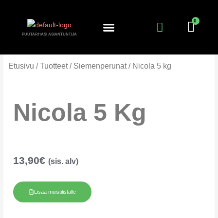
Siirry
sisältöön
PUUTARHASI ASIANTUNTIJA
KANTA-ASIAKKUUS
PUUTARHURIN PALSTA
Etusivu
/
Tuotteet
/
Siemenperunat
/ Nicola 5 kg
Nicola 5 Kg
13,90
€
(sis. alv)
Lisää muistilistalle