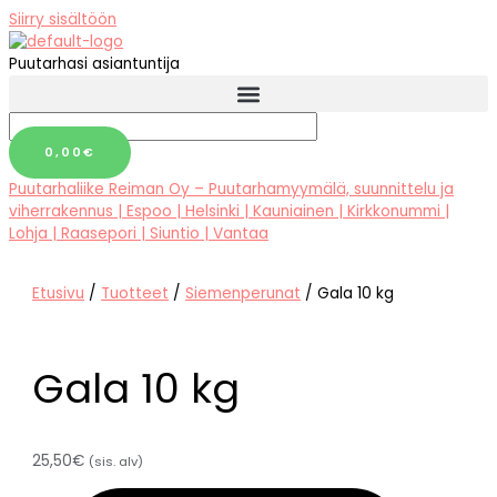
Siirry sisältöön
Puutarhasi asiantuntija
0,00
€
Puutarhaliike Reiman Oy – Puutarhamyymälä, suunnittelu ja
viherrakennus | Espoo | Helsinki | Kauniainen | Kirkkonummi |
Lohja | Raasepori | Siuntio | Vantaa
Etusivu
/
Tuotteet
/
Siemenperunat
/ Gala 10 kg
Gala 10 kg
25,50
€
(sis. alv)