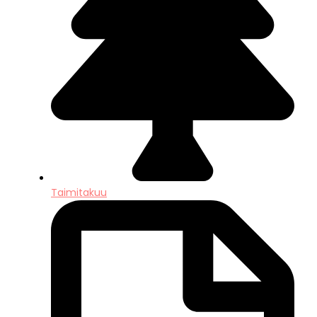
Taimitakuu