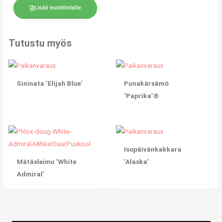
Lisää muistilistalle
Tutustu myös
Sininata ’Elijah Blue’
Punakärsämö
’Paprika’®
Isopäivänkakkara
Mätäsleimu ’White
’Alaska’
Admiral’