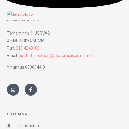
PUUTARHASI ASIANTUNTIJA
Torhemintie 1, JORVAS
02420 KIRKKONUMMI
Puh.
010 4248100
Email:
puutarha.reiman@puutarhaliikereiman.fi
Y-tunnus 0590944-0
I
F
n
a
s
c
t
e
a
b
g
o
r
o
Lisätietoja
a
k
m
-
Taimitakuu
f