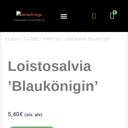
Siirry
sisältöön
PUUTARHASI ASIANTUNTIJA
KANTA-ASIAKKUUS
PUUTARHURIN PALSTA
Etusivu
/
Tuotteet
/
Perennat
/ Loistosalvia ’Blaukönigin’
Loistosalvia
’Blaukönigin’
5,40
€
(sis. alv)