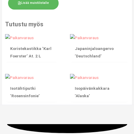
Lisää muistilistalle
Tutustu myös
Koristekastikka ’Karl
Japaninjaloangervo
Foerster’ At. 2 L
’Deutschland’
Isotähtiputki
Isopäivänkakkara
’Rosensinfonie’
’Alaska’