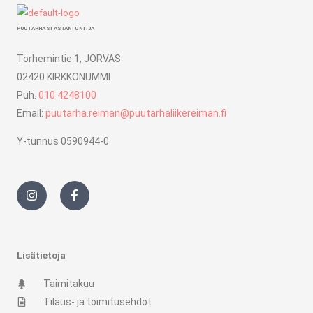
PUUTARHASI ASIANTUNTIJA
Torhemintie 1, JORVAS
02420 KIRKKONUMMI
Puh.
010 4248100
Email:
puutarha.reiman@puutarhaliikereiman.fi
Y-tunnus 0590944-0
I
F
n
a
s
c
t
e
a
b
g
o
r
o
Lisätietoja
a
k
m
-
Taimitakuu
f
Tilaus- ja toimitusehdot