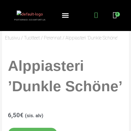
Siirry
sisältöön
PUUTARHASI ASIANTUNTIJA
KANTA-ASIAKKUUS
PUUTARHURIN PALSTA
Etusivu
/
Tuotteet
/
Perennat
/ Alppiasteri ’Dunkle Schöne’
Alppiasteri
’Dunkle Schöne’
6,50
€
(sis. alv)