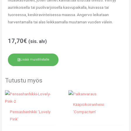
aurinkoisella tai puolivarjoisella kasvupaikalla, kuivassa tai
tuoreessa, keskiravinteisessa maassa. Angervo leikataan
harventamalla tai alas leikkaamalla muutaman vuoden välein.
17,70
€
(sis. alv)
Lisää muistilistalle
Tutustu myös
Kääpiökoiranheisi
Pensashanhikki ’Lovely
’Compactum’
Pink’