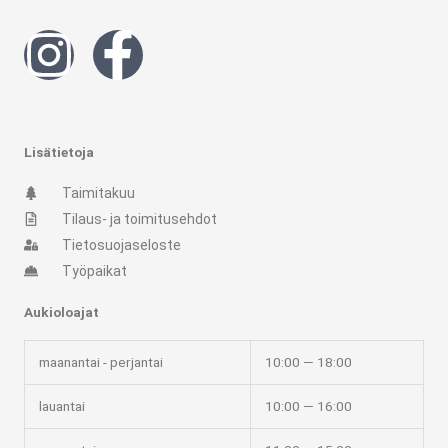
I
F
n
a
s
c
Lisätietoja
t
e
Taimitakuu
Tilaus- ja toimitusehdot
a
b
Tietosuojaseloste
Työpaikat
g
o
Aukioloajat
r
o
maanantai - perjantai
10:00 — 18:00
a
k
lauantai
10:00 — 16:00
m
-