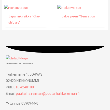
Japaninkirsikka ’Kiku-
Jalosyreeni ’Sensation’
shidare’
PUUTARHASI ASIANTUNTIJA
Torhemintie 1, JORVAS
02420 KIRKKONUMMI
Puh.
010 4248100
Email:
puutarha.reiman@puutarhaliikereiman.fi
Y-tunnus 0590944-0