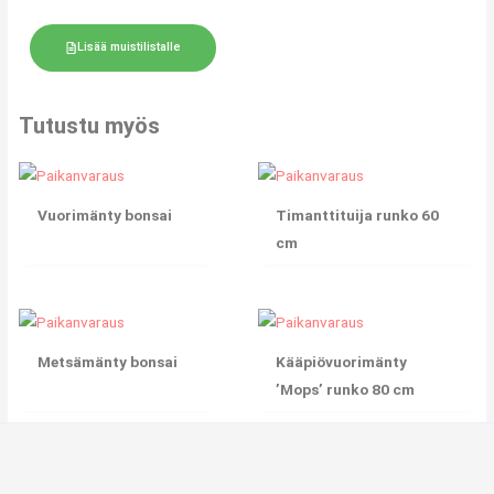
Lisää muistilistalle
Tutustu myös
Vuorimänty bonsai
Timanttituija runko 60
cm
Metsämänty bonsai
Kääpiövuorimänty
’Mops’ runko 80 cm