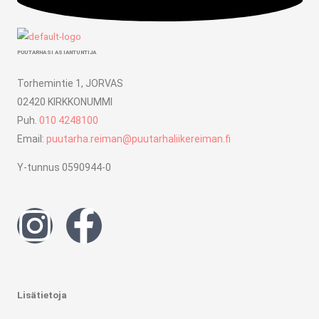
PUUTARHASI ASIANTUNTIJA
Torhemintie 1, JORVAS
02420 KIRKKONUMMI
Puh.
010 4248100
Email:
puutarha.reiman@puutarhaliikereiman.fi
Y-tunnus 0590944-0
I
F
n
a
s
c
Lisätietoja