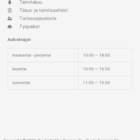
t
e
Taimitakuu
Tilaus- ja toimitusehdot
a
b
Tietosuojaseloste
Työpaikat
g
o
Aukioloajat
r
o
maanantai - perjantai
10:00 — 18:00
a
k
lauantai
10:00 — 16:00
m
-
sunnuntai
11:00 — 15:00
f