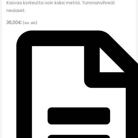
Kasvaa korkeutta noin kaksi metriä. Tummanvihreät
neulaset.
36,00
€
(sis. alv)