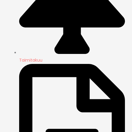
Taimitakuu