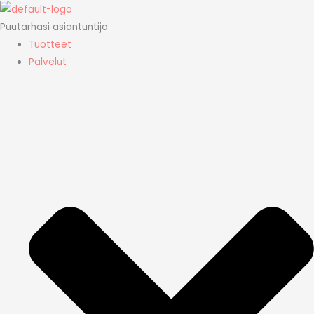
Siirry
sisältöön
Puutarhasi asiantuntija
Tuotteet
Palvelut