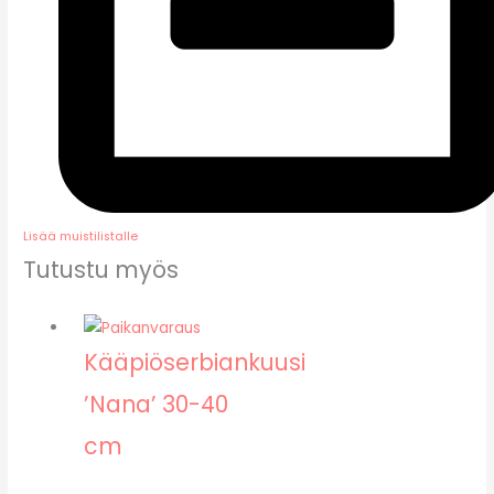
Lisää muistilistalle
Tutustu myös
Kääpiöserbiankuusi
’Nana’ 30-40
cm