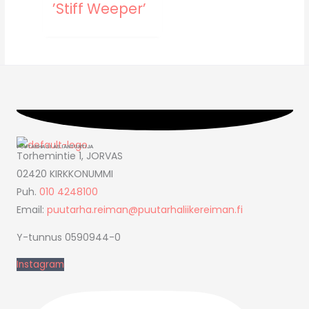
’Stiff Weeper’
PUUTARHASI ASIANTUNTIJA
Torhemintie 1, JORVAS
02420 KIRKKONUMMI
Puh.
010 4248100
Email:
puutarha.reiman@puutarhaliikereiman.fi
Y-tunnus 0590944-0
Instagram