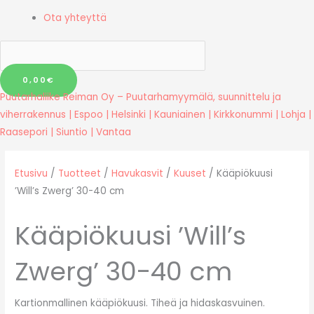
Ota yhteyttä
0,00
€
Puutarhaliike Reiman Oy – Puutarhamyymälä, suunnittelu ja
viherrakennus | Espoo | Helsinki | Kauniainen | Kirkkonummi | Lohja |
Raasepori | Siuntio | Vantaa
Etusivu
/
Tuotteet
/
Havukasvit
/
Kuuset
/ Kääpiökuusi
’Will’s Zwerg’ 30-40 cm
Kääpiökuusi ’Will’s
Zwerg’ 30-40 cm
Kartionmallinen kääpiökuusi. Tiheä ja hidaskasvuinen.