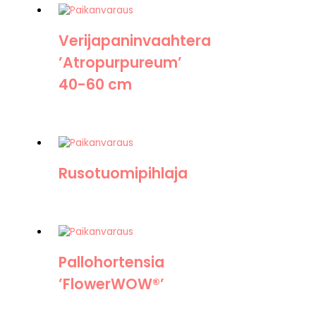
Verijapaninvaahtera
’Atropurpureum’
40-60 cm
Rusotuomipihlaja
Pallohortensia
’FlowerWOW®’