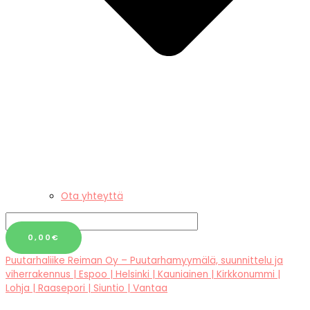
Ota yhteyttä
0,00
€
Puutarhaliike Reiman Oy – Puutarhamyymälä, suunnittelu ja
viherrakennus | Espoo | Helsinki | Kauniainen | Kirkkonummi |
Lohja | Raasepori | Siuntio | Vantaa