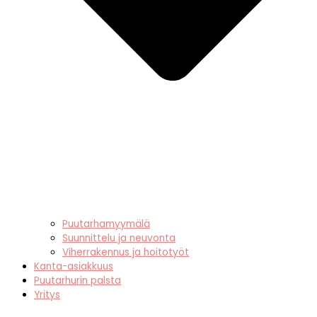
Puutarhamyymälä
Suunnittelu ja neuvonta
Viherrakennus ja hoitotyöt
Kanta-asiakkuus
Puutarhurin palsta
Yritys