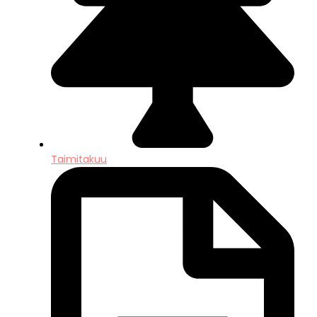
Taimitakuu