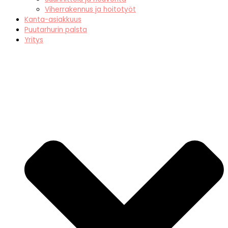
Viherrakennus ja hoitotyöt
Kanta-asiakkuus
Puutarhurin palsta
Yritys