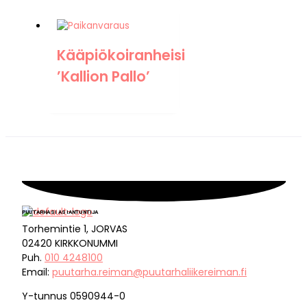
Kääpiökoiranheisi
’Kallion Pallo’
PUUTARHASI ASIANTUNTIJA
Torhemintie 1, JORVAS
02420 KIRKKONUMMI
Puh.
010 4248100
Email:
puutarha.reiman@puutarhaliikereiman.fi
Y-tunnus 0590944-0