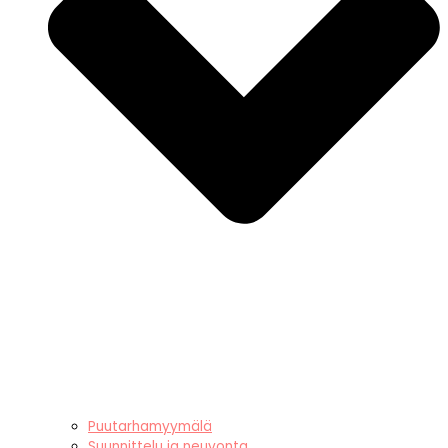
Puutarhamyymälä
Suunnittelu ja neuvonta