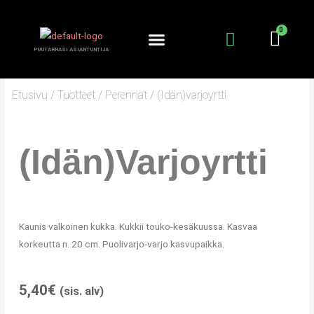
Siirry
sisältöön
PUUTARHASI ASIANTUNTIJA
KANTA-ASIAKKUUS
PUUTARHURIN PALSTA
Etusivu
/
Tuotteet
/
Perennat
/ (Idän)varjoyrtti
(Idän)varjoyrtti
Kaunis valkoinen kukka. Kukkii touko-kesäkuussa. Kasvaa
korkeutta n. 20 cm. Puolivarjo-varjo kasvupaikka.
5,40
€
(sis. alv)