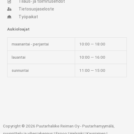
Tilaus- ja toimitusehdot
Tietosuojaseloste
Työpaikat
Aukioloajat
maanantai - perjantai
10:00 — 18:00
lauantai
10:00 — 16:00
sunnuntai
11:00 — 15:00
Copyright © 2026 Puutarhaliike Reiman Oy - Puutarhamyymälä,
suunnittelu ja viherrakennus | Espoo | Helsinki | Kauniainen |