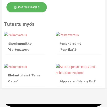
Lisää muistilistalle
Tutustu myös
Siperianunikko
Punakärsämö
’Gartenzwerg’
’Paprika’®
Elefanttiheinä ’Ferner
Osten’
Alppiasteri ’Happy End’