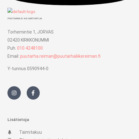
PUUTARHASI ASIANTUNTIJA
Torhemintie 1, JORVAS
02420 KIRKKONUMMI
Puh.
010 4248100
Email:
puutarha.reiman@puutarhaliikereiman.fi
Y-tunnus 0590944-0
I
F
n
a
s
c
t
e
a
b
g
o
r
o
Lisätietoja
a
k
m
-
Taimitakuu
f