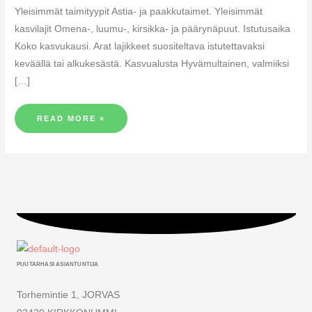
Yleisimmät taimityypit Astia- ja paakkutaimet. Yleisimmät
kasvilajit Omena-, luumu-, kirsikka- ja päärynäpuut. Istutusaika
Koko kasvukausi. Arat lajikkeet suositeltava istutettavaksi
keväällä tai alkukesästä. Kasvualusta Hyvämultainen, valmiiksi
[…]
READ MORE »
PUUTARHASI ASIANTUNTIJA
Torhemintie 1, JORVAS