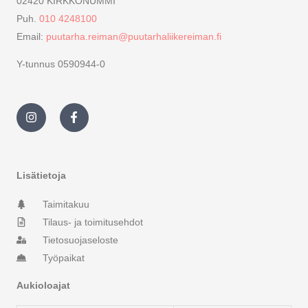
02420 KIRKKONUMMI
Puh.
010 4248100
Email:
puutarha.reiman@puutarhaliikereiman.fi
Y-tunnus 0590944-0
I
F
n
a
s
c
t
e
a
b
g
o
r
o
Lisätietoja
a
k
m
-
Taimitakuu
f
Tilaus- ja toimitusehdot
Tietosuojaseloste
Työpaikat
Aukioloajat