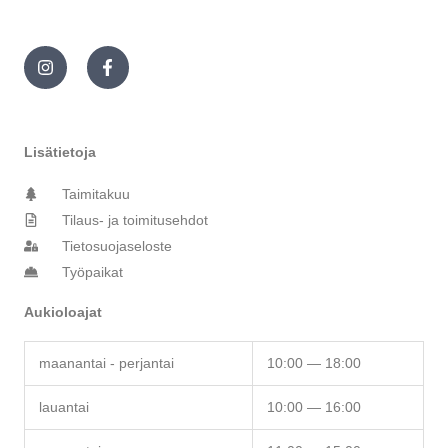
I
F
n
a
s
c
t
e
a
b
g
o
r
o
Lisätietoja
a
k
m
-
Taimitakuu
f
Tilaus- ja toimitusehdot
Tietosuojaseloste
Työpaikat
Aukioloajat
maanantai - perjantai
10:00 — 18:00
lauantai
10:00 — 16:00