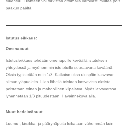
tukehtuu. Tilanteen voi tarkistaa ottamalla varovasti multaa pois
paakun päältä.
Istutusleikkaus:
Omenapuut
Istutusleikkaus tehdään omenapuille keväällä istutuksen
yhteydessä ja myöhemmin istutetuille seuraavana keväänä.
Oksia typistetään noin 1/3. Katkaise oksa ulospäin kasvavan
silmun yläpuolelta. Liian lähellä toisiaan kasvavista oksista
poistetaan toinen ja mahdollinen kilpalatva. Myös latvaversoa
lyhennetään 1/3 pituudestaan. Havainnekuva alla.
Muut hedelmäpuut
Luumu-, kirsikka- ja päärynäpuita leikataan vähemmän kuin