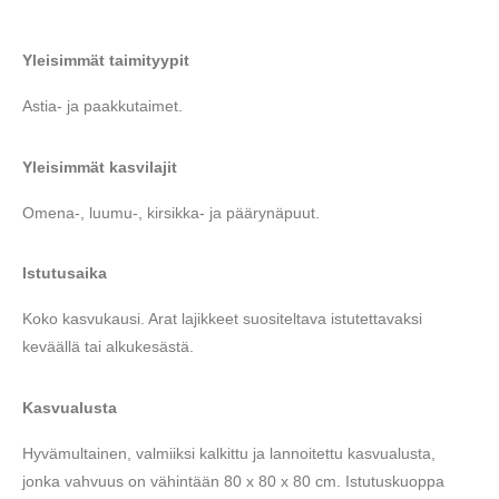
Yleisimmät taimityypit
Astia- ja paakkutaimet.
Yleisimmät kasvilajit
Omena-, luumu-, kirsikka- ja päärynäpuut.
Istutusaika
Koko kasvukausi. Arat lajikkeet suositeltava istutettavaksi
keväällä tai alkukesästä.
Kasvualusta
Hyvämultainen, valmiiksi kalkittu ja lannoitettu kasvualusta,
jonka vahvuus on vähintään 80 x 80 x 80 cm.
Istutuskuoppa