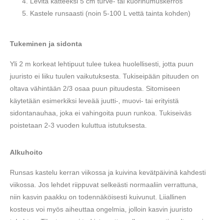
Levitä katteeksi 5 cm turve- tai kuorihumuskerros
Kastele runsaasti (noin 5-100 L vettä tainta kohden)
Tukeminen ja sidonta
Yli 2 m korkeat lehtipuut tulee tukea huolellisesti, jotta puun
juuristo ei liiku tuulen vaikutuksesta. Tukiseipään pituuden on
oltava vähintään 2/3 osaa puun pituudesta. Sitomiseen
käytetään esimerkiksi leveää juutti-, muovi- tai erityistä
sidontanauhaa, joka ei vahingoita puun runkoa. Tukiseiväs
poistetaan 2-3 vuoden kuluttua istutuksesta.
Alkuhoito
Runsas kastelu kerran viikossa ja kuivina kevätpäivinä kahdesti
viikossa. Jos lehdet riippuvat selkeästi normaaliin verrattuna,
niin kasvin paakku on todennäköisesti kuivunut. Liiallinen
kosteus voi myös aiheuttaa ongelmia, jolloin kasvin juuristo