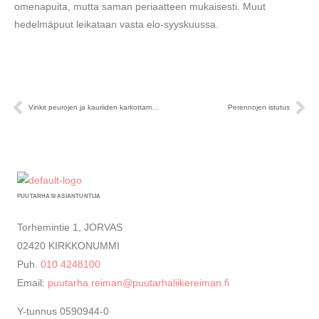
omenapuita, mutta saman periaatteen mukaisesti. Muut
hedelmäpuut leikataan vasta elo-syyskuussa.
Vinkit peurojen ja kauriiden karkottamiseen
Perennojen istutus
Prev
Ne
PUUTARHASI ASIANTUNTIJA
Torhemintie 1, JORVAS
02420 KIRKKONUMMI
Puh.
010 4248100
Email:
puutarha.reiman@puutarhaliikereiman.fi
Y-tunnus 0590944-0