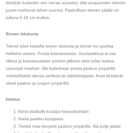
tehdään kuitenkin sen verran suureksi, että avojuuristen taimien
juuret mahtuvat siihen suorina. Paakullisen taimen päälle on
tultava 5-10 cm multaa.
Ennen istutusta
Taimet tulee kastella ennen istutusta ja taimet voi upottaa
hetkeksi veteen.
Poista kasvatusastia.
Juuripaakkua ei saa
rikkoa ja kasvatusastian poiston jälkeen taimi tulee laskea
varovasti maahan.
Älä kuitenkaan poista paakun ympärillä
mahdollisesti olevaa verkkoa tai säkkikangasta. Avaa kiristävät
siteet paakun ja rungon ympäriltä.
Istutus
Kaiva paakulle kuoppa kasvualustaan
Aseta paakku kuoppaan
Tiivistä maa kevyesti paakun ympäriltä. Älä polje jalalla