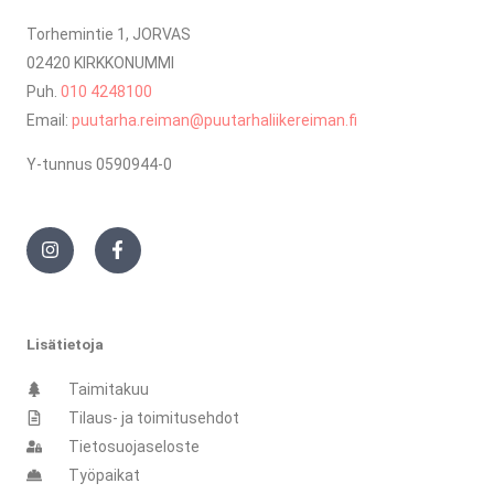
Torhemintie 1, JORVAS
02420 KIRKKONUMMI
Puh.
010 4248100
Email:
puutarha.reiman@puutarhaliikereiman.fi
Y-tunnus 0590944-0
I
F
n
a
s
c
t
e
a
b
g
o
r
o
Lisätietoja
a
k
m
-
Taimitakuu
f
Tilaus- ja toimitusehdot
Tietosuojaseloste
Työpaikat