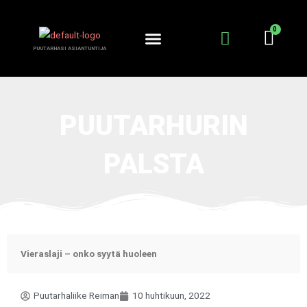
Siirry
sisältöön
PUUTARHASI ASIANTUNTIJA
KANTA-ASIAKKUUS
PUUTARHURIN PALSTA
PUUTARHURIN
PALSTA
Vieraslaji – onko syytä huoleen
Puutarhaliike Reiman
10 huhtikuun, 2022