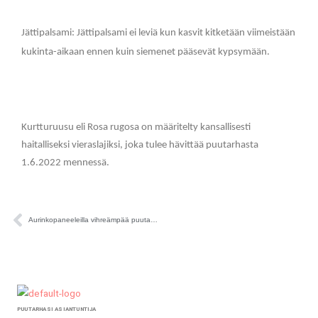
Jättipalsami: Jättipalsami ei leviä kun kasvit kitketään viimeistään
kukinta-aikaan ennen kuin siemenet pääsevät kypsymään.
Kurtturuusu eli Rosa rugosa on määritelty kansallisesti
haitalliseksi vieraslajiksi, joka tulee hävittää puutarhasta
1.6.2022 mennessä.
Prev
Aurinkopaneeleilla vihreämpää puutarhakauppaa
PUUTARHASI ASIANTUNTIJA