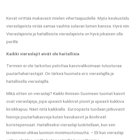
Kevät virittää mukavasti mielen vihertaajuudelle. Myös keskustelu
vieraslajeista viriää samaa vauhtia sulavan lumen kanssa. Hyvä niin.
Vieraslajeista ja haitallisista vieraslajeista on hyvä jokaisen olla
perillä.
Kaikki vieraslajit eivät ole haitallisia
Termien ei ole tarkoitus pelottaa kasvivalikoimaan tutustuvaa
puutarhaharrastajat. On tärkeä huomata ero vieraslajilla ja
haitallisella vieraslajilla.
Mikä sitten on vieraslaji? Kaikki ihmisen Suomeen tuomat kasvit
ovat vieraslajeja, jopa upeasti kukkivat pionit ja upeasti kukkiva
kirsikkapuu. Näet niitä kaikkialla. Euroopasta tuodaan jatkuvasti
hienoja puutarhakasveja kuten havukasvit ja ikivihreät
koristepensaat. Haitalliseksi vieraslaji luokitellaan, kun sen
leviäminen uhkaa luonnon monimuotoisuutta. – Eli kun vieraslaji