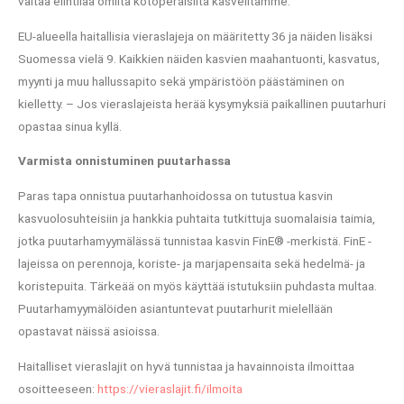
valtaa elintilaa omilta kotoperäisiltä kasveiltamme.
EU-alueella haitallisia vieraslajeja on määritetty 36 ja näiden lisäksi
Suomessa vielä 9. Kaikkien näiden kasvien maahantuonti, kasvatus,
myynti ja muu hallussapito sekä ympäristöön päästäminen on
kielletty. – Jos vieraslajeista herää kysymyksiä paikallinen puutarhuri
opastaa sinua kyllä.
Varmista onnistuminen puutarhassa
Paras tapa onnistua puutarhanhoidossa on tutustua kasvin
kasvuolosuhteisiin ja hankkia puhtaita tutkittuja suomalaisia taimia,
jotka puutarhamyymälässä tunnistaa kasvin FinE® -merkistä. FinE -
lajeissa on perennoja, koriste- ja marjapensaita sekä hedelmä- ja
koristepuita. Tärkeää on myös käyttää istutuksiin puhdasta multaa.
Puutarhamyymälöiden asiantuntevat puutarhurit mielellään
opastavat näissä asioissa.
Haitalliset vieraslajit on hyvä tunnistaa ja havainnoista ilmoittaa
osoitteeseen:
https://vieraslajit.fi/ilmoita