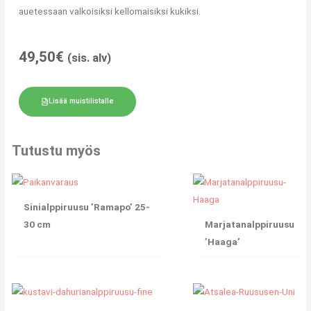
auetessaan valkoisiksi kellomaisiksi kukiksi.
49,50
€
(sis. alv)
Lisää muistilistalle
Tutustu myös
Sinialppiruusu ’Ramapo’ 25-
30 cm
Marjatanalppiruusu
’Haaga’