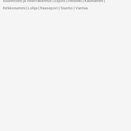
suunnittelu ja viherrakennus | Espoo | Helsinki | Kauniainen |
Kirkkonummi | Lohja | Raasepori | Siuntio | Vantaa