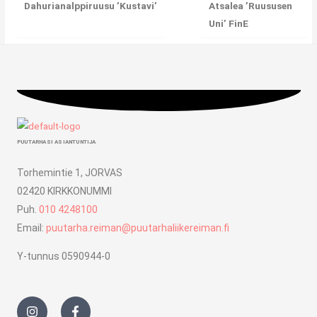
Dahurianalppiruusu ’Kustavi’
Atsalea ’Ruususen
Uni’ FinE
PUUTARHASI ASIANTUNTIJA
Torhemintie 1, JORVAS
02420 KIRKKONUMMI
Puh.
010 4248100
Email:
puutarha.reiman@puutarhaliikereiman.fi
Y-tunnus 0590944-0
I
F
n
a