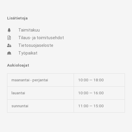
n
a
s
c
Lisätietoja
t
e
Taimitakuu
Tilaus- ja toimitusehdot
a
b
Tietosuojaseloste
Työpaikat
g
o
Aukioloajat
r
o
maanantai - perjantai
10:00 — 18:00
a
k
lauantai
10:00 — 16:00
m
-
sunnuntai
11:00 — 15:00
f