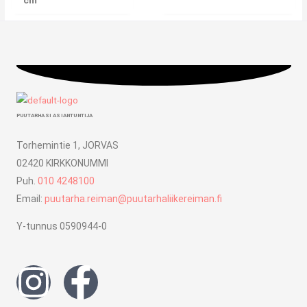
cm
PUUTARHASI ASIANTUNTIJA
Torhemintie 1, JORVAS
02420 KIRKKONUMMI
Puh.
010 4248100
Email:
puutarha.reiman@puutarhaliikereiman.fi
Y-tunnus 0590944-0
I
F