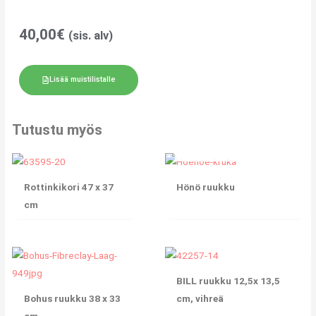
40,00
€
(sis. alv)
Lisää muistilistalle
Tutustu myös
Rottinkikori 47 x 37
Hönö ruukku
cm
BILL ruukku 12,5x 13,5
Bohus ruukku 38 x 33
cm, vihreä