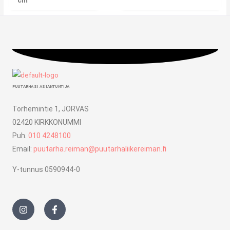
cm
PUUTARHASI ASIANTUNTIJA
Torhemintie 1, JORVAS
02420 KIRKKONUMMI
Puh.
010 4248100
Email:
puutarha.reiman@puutarhaliikereiman.fi
Y-tunnus 0590944-0
I
F
n
a
s
c
t
e