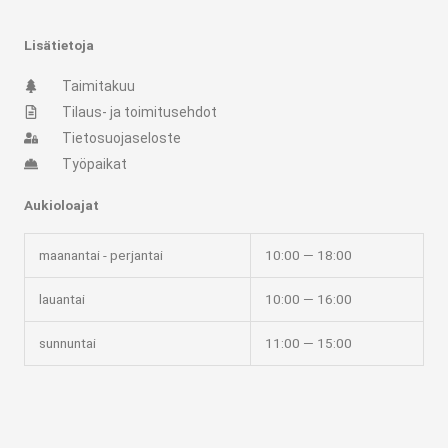
a
b
g
o
r
o
Lisätietoja
a
k
m
-
Taimitakuu
f
Tilaus- ja toimitusehdot
Tietosuojaseloste
Työpaikat
Aukioloajat
maanantai - perjantai
10:00 — 18:00
lauantai
10:00 — 16:00
sunnuntai
11:00 — 15:00