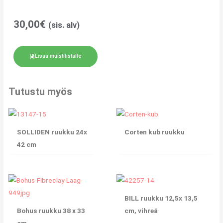
30,00
€
(sis. alv)
Lisää muistilistalle
Tutustu myös
SOLLIDEN ruukku 24x
Corten kub ruukku
42 cm
BILL ruukku 12,5x 13,5
Bohus ruukku 38 x 33
cm, vihreä