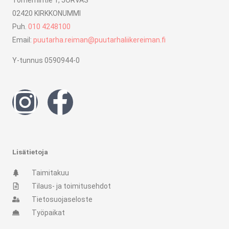
Torhemintie 1, JORVAS
02420 KIRKKONUMMI
Puh.
010 4248100
Email:
puutarha.reiman@puutarhaliikereiman.fi
Y-tunnus 0590944-0
I
F
n
a
s
c
Lisätietoja
t
e
Taimitakuu
Tilaus- ja toimitusehdot
a
b
Tietosuojaseloste
Työpaikat
g
o