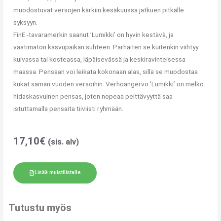
muodostuvat versojen kärkiin kesäkuussa jatkuen pitkälle
syksyyn.
FinE -tavaramerkin saanut ’Lumikki’ on hyvin kestävä, ja
vaatimaton kasvupaikan suhteen. Parhaiten se kuitenkin viihtyy
kuivassa tai kosteassa, läpäisevässä ja keskiravinteisessa
maassa. Pensaan voi leikata kokonaan alas, sillä se muodostaa
kukat saman vuoden versoihin. Verhoangervo ’Lumikki’ on melko
hidaskasvuinen pensas, joten nopeaa peittävyyttä saa
istuttamalla pensaita tiiviisti ryhmään.
17,10
€
(sis. alv)
Lisää muistilistalle
Tutustu myös