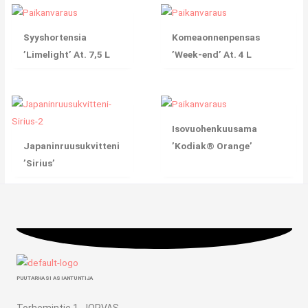
Syyshortensia
Komeaonnenpensas
’Limelight’ At. 7,5 L
’Week-end’ At. 4 L
Isovuohenkuusama
Japaninruusukvitteni
’Kodiak® Orange’
’Sirius’
PUUTARHASI ASIANTUNTIJA