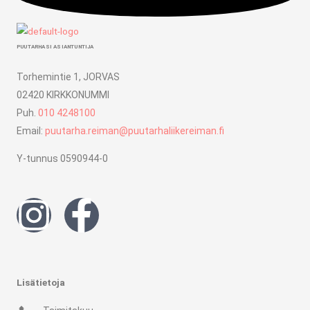
PUUTARHASI ASIANTUNTIJA
Torhemintie 1, JORVAS
02420 KIRKKONUMMI
Puh.
010 4248100
Email:
puutarha.reiman@puutarhaliikereiman.fi
Y-tunnus 0590944-0
I
F
n
a
s
c
Lisätietoja