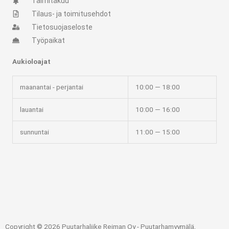
t
e
Taimitakuu
Tilaus- ja toimitusehdot
a
b
Tietosuojaseloste
Työpaikat
g
o
Aukioloajat
r
o
maanantai - perjantai
10:00 — 18:00
a
k
lauantai
10:00 — 16:00
m
-
sunnuntai
11:00 — 15:00
f
Copyright © 2026 Puutarhaliike Reiman Oy - Puutarhamyymälä,