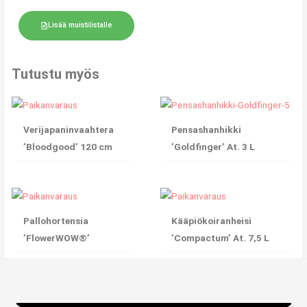
Lisää muistilistalle
Tutustu myös
Verijapaninvaahtera
Pensashanhikki
’Bloodgood’ 120 cm
’Goldfinger’ At. 3 L
Pallohortensia
Kääpiökoiranheisi
’FlowerWOW®’
’Compactum’ At. 7,5 L