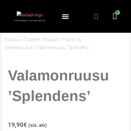
Siirry
sisältöön
PUUTARHASI ASIANTUNTIJA
Etusivu
/
Tuotteet
/
Ruusut
/
Puisto- ja
pensasruusut
/ Valamonruusu ’Splendens’
Valamonruusu
’Splendens’
19,90
€
(sis. alv)