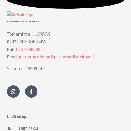
PUUTARHASI ASIANTUNTIJA
Torhemintie 1, JORVAS
02420 KIRKKONUMMI
Puh.
010 4248100
Email:
puutarha.reiman@puutarhaliikereiman.fi
Y-tunnus 0590944-0
I
F
n
a
s
c
t
e
a
b
g
o
r
o
Lisätietoja
a
k
m
-
Taimitakuu
f