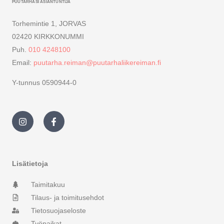
PUUTARHASI ASIANTUNTIJA
Torhemintie 1, JORVAS
02420 KIRKKONUMMI
Puh.
010 4248100
Email:
puutarha.reiman@puutarhaliikereiman.fi
Y-tunnus 0590944-0
I
F
n
a
s
c
t
e
a
b
g
o
r
o
Lisätietoja
a
k
m
-
Taimitakuu
f
Tilaus- ja toimitusehdot
Tietosuojaseloste
Työpaikat