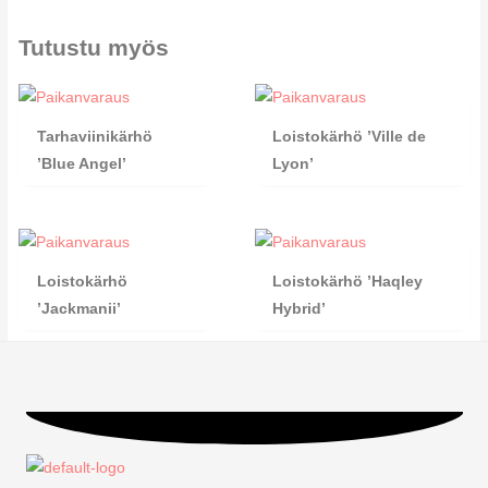
Tutustu myös
Tarhaviinikärhö
Loistokärhö ’Ville de
’Blue Angel’
Lyon’
Loistokärhö
Loistokärhö ’Haqley
’Jackmanii’
Hybrid’