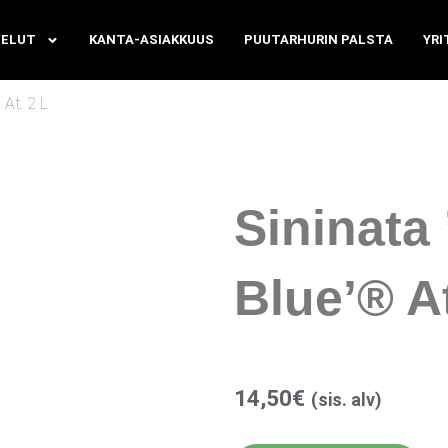
VELUT
KANTA-ASIAKKUUS
PUUTARHURIN PALSTA
YRI
 At. 2 L
Sininata 
Blue’® At
14,50
€
(sis. alv)