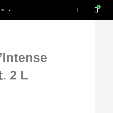
TYS
’Intense
. 2 L