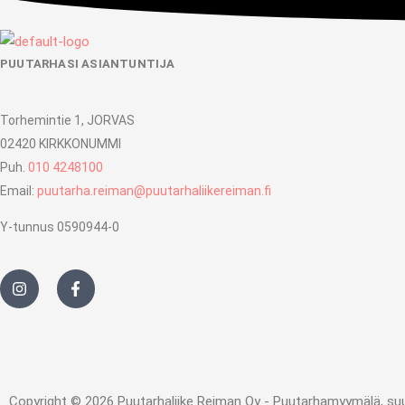
PUUTARHASI ASIANTUNTIJA
Torhemintie 1, JORVAS
02420 KIRKKONUMMI
Puh.
010 4248100
Email:
puutarha.reiman@puutarhaliikereiman.fi
Y-tunnus 0590944-0
I
F
n
a
s
c
t
e
a
b
g
o
r
o
a
k
m
-
Copyright © 2026 Puutarhaliike Reiman Oy - Puutarhamyymälä, suunni