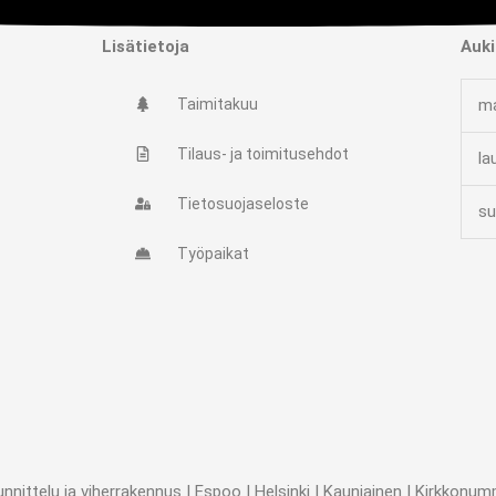
Lisätietoja
Auki
Taimitakuu
ma
Tilaus- ja toimitusehdot
la
Tietosuojaseloste
su
Työpaikat
ttelu ja viherrakennus | Espoo | Helsinki | Kauniainen | Kirkkonummi