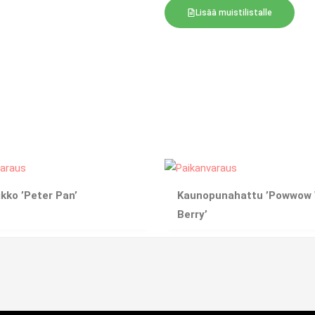
Lisää muistilistalle
ikko ’Peter Pan’
Kaunopunahattu ’Powwow 
Berry’