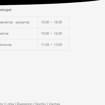
oloajat
anantai - perjantai
10:00 — 18:00
uantai
10:00 — 16:00
nnuntai
11:00 — 15:00
 | Lohja | Raasepori | Siuntio | Vantaa