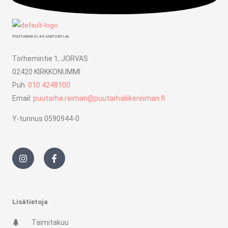
PUUTARHASI ASIANTUNTIJA
Torhemintie 1, JORVAS
02420 KIRKKONUMMI
Puh.
010 4248100
Email:
puutarha.reiman@puutarhaliikereiman.fi
Y-tunnus 0590944-0
I
F
n
a
s
c
t
e
a
b
g
o
r
o
Lisätietoja
a
k
m
-
Taimitakuu
f