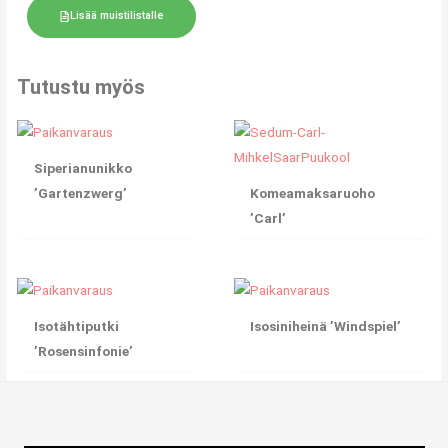
Lisää muistilistalle
Tutustu myös
Siperianunikko
’Gartenzwerg’
Komeamaksaruoho
’Carl’
Isotähtiputki
Isosiniheinä ’Windspiel’
’Rosensinfonie’