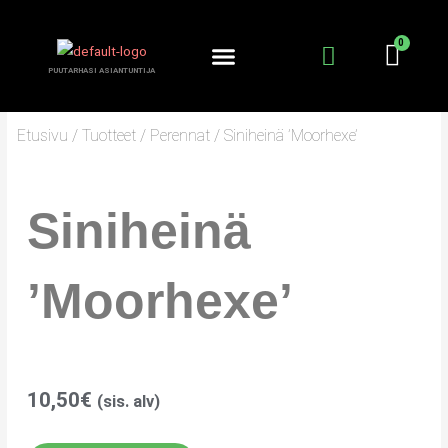
Siirry
sisältöön
PUUTARHASI ASIANTUNTIJA
KANTA-ASIAKKUUS
PUUTARHURIN PALSTA
Etusivu
/
Tuotteet
/
Perennat
/ Siniheinä ’Moorhexe’
Siniheinä
’Moorhexe’
10,50
€
(sis. alv)