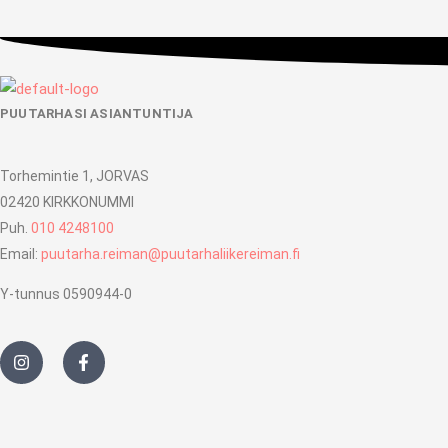
PUUTARHASI ASIANTUNTIJA
Torhemintie 1, JORVAS
02420 KIRKKONUMMI
Puh.
010 4248100
Email:
puutarha.reiman@puutarhaliikereiman.fi
Y-tunnus 0590944-0
I
F
n
a
s
c
t
e
a
b
g
o