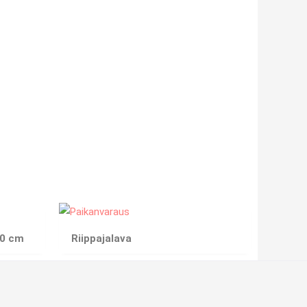
20 cm
Riippajalava