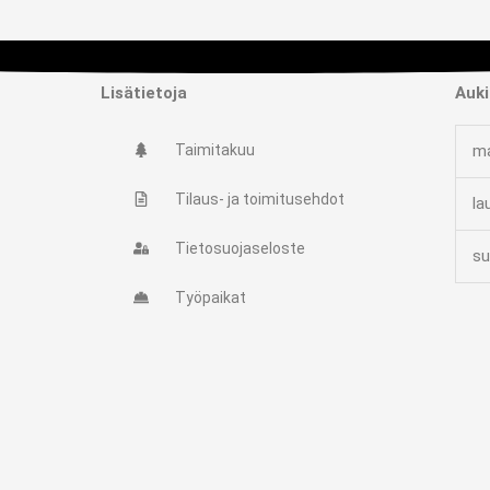
Lisätietoja
Auki
Taimitakuu
ma
Tilaus- ja toimitusehdot
la
Tietosuojaseloste
su
Työpaikat