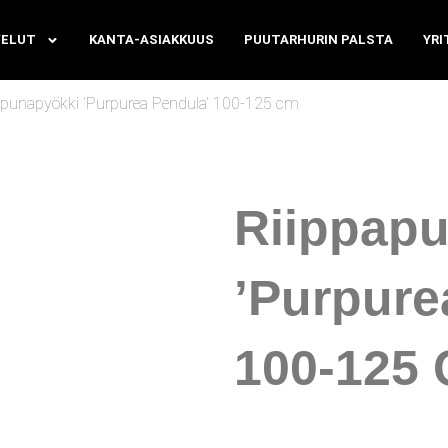
VELUT
KANTA-ASIAKKUUS
PUUTARHURIN PALSTA
YRI
apunapyökki ’Purpurea Pendula’ 100-125 cm
Riippap
’Purpure
100-125