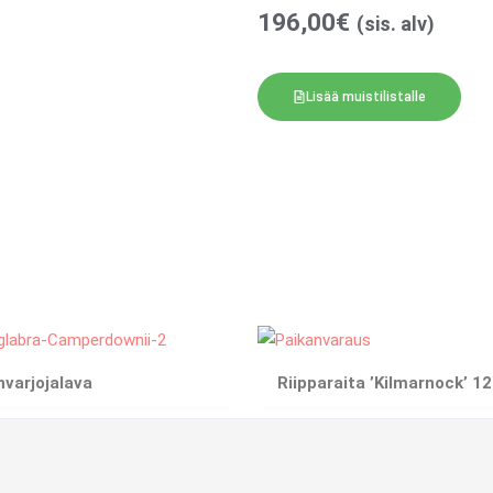
196,00
€
(sis. alv)
Lisää muistilistalle
varjojalava
Riipparaita ’Kilmarnock’ 1