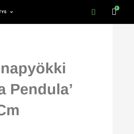
TYS
unapyökki
a Pendula’
 Cm