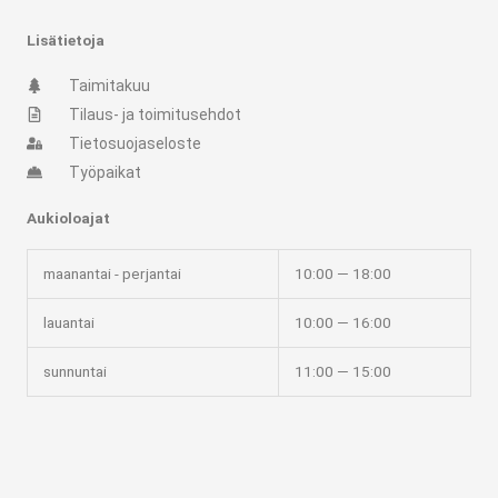
s
c
Lisätietoja
t
e
Taimitakuu
Tilaus- ja toimitusehdot
a
b
Tietosuojaseloste
Työpaikat
g
o
Aukioloajat
r
o
maanantai - perjantai
10:00 — 18:00
a
k
lauantai
10:00 — 16:00
m
-
sunnuntai
11:00 — 15:00
f