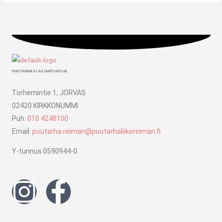
PUUTARHASI ASIANTUNTIJA
Torhemintie 1, JORVAS
02420 KIRKKONUMMI
Puh.
010 4248100
Email:
puutarha.reiman@puutarhaliikereiman.fi
Y-tunnus 0590944-0
I
F
n
a