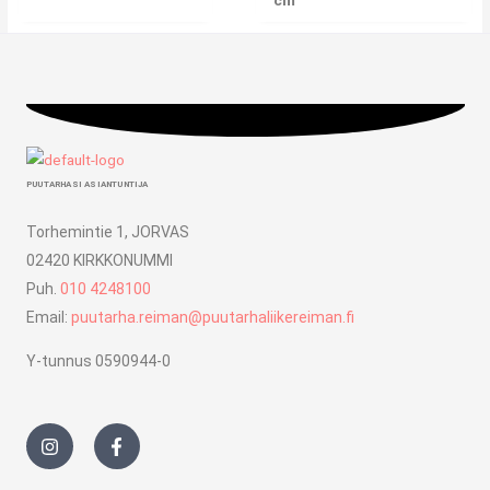
cm
PUUTARHASI ASIANTUNTIJA
Torhemintie 1, JORVAS
02420 KIRKKONUMMI
Puh.
010 4248100
Email:
puutarha.reiman@puutarhaliikereiman.fi
Y-tunnus 0590944-0
I
F
n
a
s
c
t
e