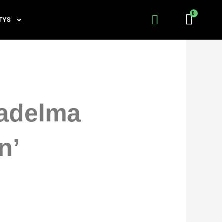
TYS
adelma
n’