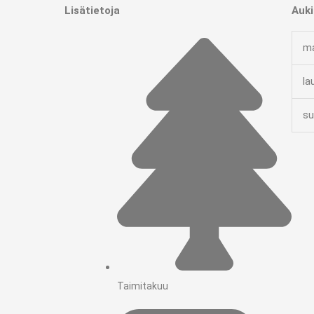
Lisätietoja
Auki
ma
la
su
Taimitakuu