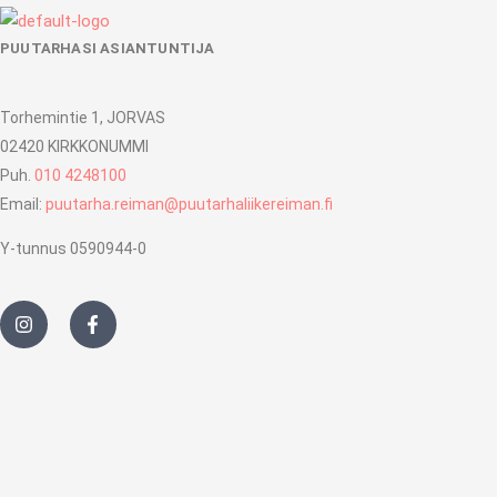
PUUTARHASI ASIANTUNTIJA
Torhemintie 1, JORVAS
02420 KIRKKONUMMI
Puh.
010 4248100
Email:
puutarha.reiman@puutarhaliikereiman.fi
Y-tunnus 0590944-0
I
F
n
a
s
c
t
e
a
b
g
o
r
o
a
k
m
-
f