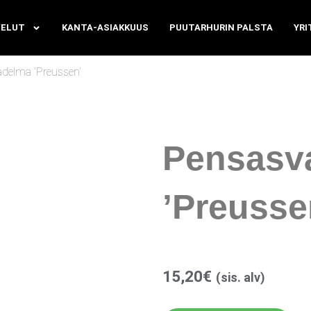
VELUT
KANTA-ASIAKKUUS
PUUTARHURIN PALSTA
YRI
delma ’Preussen’
Pensasv
’Preusse
15,20
€
(sis. alv)