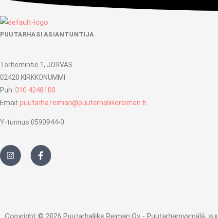
PUUTARHASI ASIANTUNTIJA
Torhemintie 1, JORVAS
02420 KIRKKONUMMI
Puh.
010 4248100
Email:
puutarha.reiman@puutarhaliikereiman.fi
Y-tunnus 0590944-0
I
F
n
a
s
c
t
e
a
b
g
o
r
o
a
k
m
-
Copyright © 2026 Puutarhaliike Reiman Oy - Puutarhamyymälä, suunni