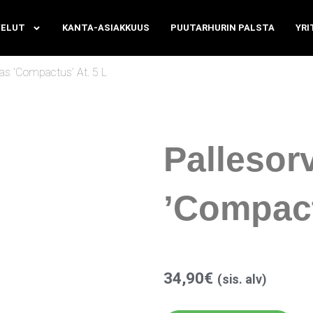
VELUT
KANTA-ASIAKKUUS
PUUTARHURIN PALSTA
YRI
as ’Compactus’ At. 5 L
Pallesor
’Compact
34,90
€
(sis. alv)