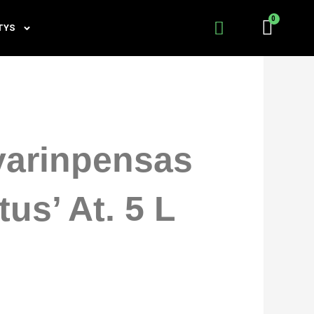
TYS
varinpensas
us’ At. 5 L