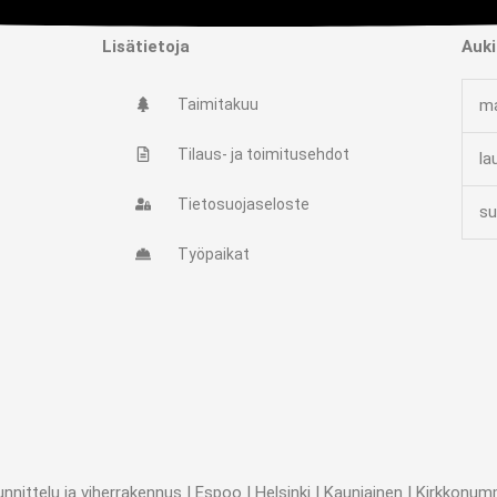
Lisätietoja
Auki
Taimitakuu
ma
Tilaus- ja toimitusehdot
la
Tietosuojaseloste
su
Työpaikat
ttelu ja viherrakennus | Espoo | Helsinki | Kauniainen | Kirkkonummi