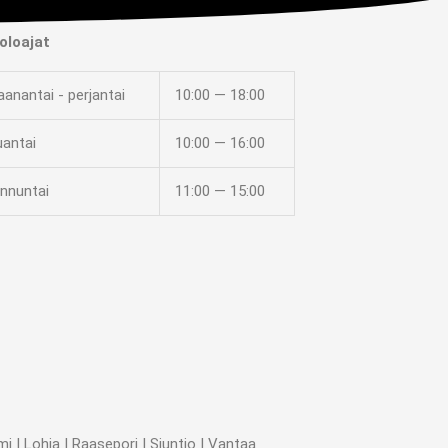
oloajat
anantai - perjantai
10:00 — 18:00
uantai
10:00 — 16:00
nnuntai
11:00 — 15:00
 | Lohja | Raasepori | Siuntio | Vantaa